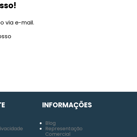
sso!
 via e-mail.
osso
TE
INFORMAÇÕES
Blog
rivacidade
Representação
Comercial